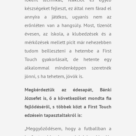
készségeket fejleszt, ez által nem fárad el
annyira a játékos, ugyanis nem az
erőnléten van a hangsúly. Most, tizenöt
évesen, az iskola, a klubedzések és a
mérkőzések mellett picit már nehezebben
tudom beilleszteni a hetembe a First
Touch gyakorlásait, de hetente egy
alkalommal mindenképpen szeretnék
jönni, s ha tehetem, jövök is.
Megkérdeztük az édesapát, Bánki
Józsefet is, ő a következőket mondta fia
fejlődéséről, s többek közt a First Touch
edzésein tapasztaltakról is:
„Meggyőződésem, hogy a futballban a