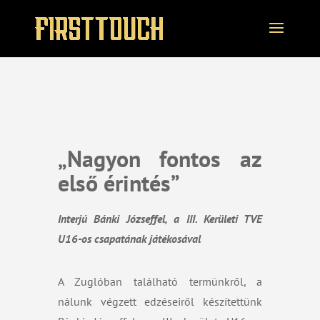
„Nagyon fontos az
első érintés”
Interjú Bánki Józseffel, a III. Kerületi TVE
U16-os csapatának játékosával
A Zuglóban található termünkről, a
nálunk végzett edzéseiről készítettünk