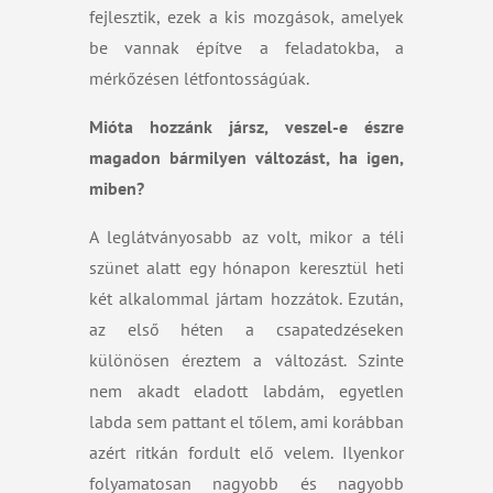
fejlesztik, ezek a kis mozgások, amelyek
be vannak építve a feladatokba, a
mérkőzésen létfontosságúak.
Mióta hozzánk jársz, veszel-e észre
magadon bármilyen változást, ha igen,
miben?
A leglátványosabb az volt, mikor a téli
szünet alatt egy hónapon keresztül heti
két alkalommal jártam hozzátok. Ezután,
az első héten a csapatedzéseken
különösen éreztem a változást. Szinte
nem akadt eladott labdám, egyetlen
labda sem pattant el tőlem, ami korábban
azért ritkán fordult elő velem. Ilyenkor
folyamatosan nagyobb és nagyobb