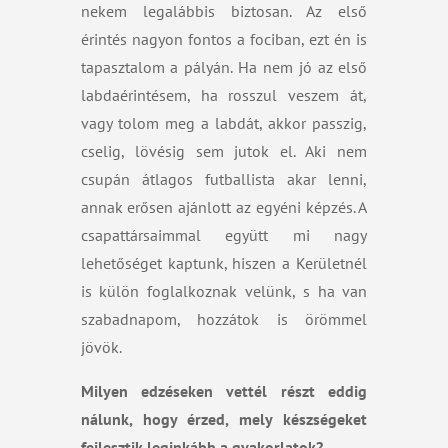
nekem legalábbis biztosan. Az első
érintés nagyon fontos a fociban, ezt én is
tapasztalom a pályán. Ha nem jó az első
labdaérintésem, ha rosszul veszem át,
vagy tolom meg a labdát, akkor passzig,
cselig, lövésig sem jutok el. Aki nem
csupán átlagos futballista akar lenni,
annak erősen ajánlott az egyéni képzés. A
csapattársaimmal együtt mi nagy
lehetőséget kaptunk, hiszen a Kerületnél
is külön foglalkoznak velünk, s ha van
szabadnapom, hozzátok is örömmel
jövök.
Milyen edzéseken vettél részt eddig
nálunk, hogy érzed, mely készségeket
fejlesztik leginkább a gyakorlatok?