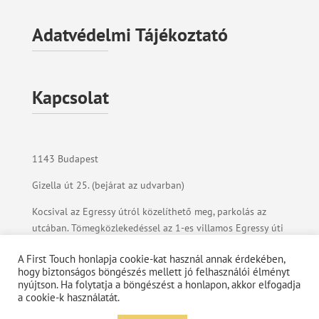
Adatvédelmi Tájékoztató
Kapcsolat
1143 Budapest
Gizella út 25. (bejárat az udvarban)
Kocsival az Egressy útról közelíthető meg, parkolás az
utcában. Tömegközlekedéssel az 1-es villamos Egressy úti
megállójától gyalog 4 percnyi távolságra
A First Touch honlapja cookie-kat használ annak érdekében,
vagyunk.
hogy biztonságos böngészés mellett jó felhasználói élményt
nyújtson. Ha folytatja a böngészést a honlapon, akkor elfogadja
info@firsttouch.hu
a cookie-k használatát.
+36 20 297 6815