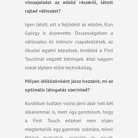
visszajelzést az edződ részéről, látott
rajtad változást?
Igen látott, ezt a fejlődést az edzőm, Kun
György is észrevette. Összességében a
változatos és intenzív csapatedzések, az
óbudai egyéni képzések, továbbá a First
Touchnál végzett tréningek által nagyon
sokat léptem előre technikailag.
Milyen időközönként jársz hozzánk, mi az
optimális látogatás szerinted?
Korábban tudtam volna járni akár heti két
alkalommal is, mert úgy gondolom, hogy
a First Touch edzései nem olyan
megterhelők egy gyermek számára, mivel
főként technikát, reakciót és egyéb