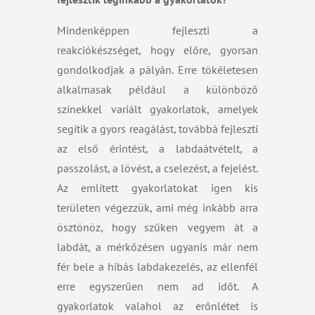
Mindenképpen fejleszti a
reakciókészséget, hogy előre, gyorsan
gondolkodjak a pályán. Erre tökéletesen
alkalmasak például a különböző
színekkel variált gyakorlatok, amelyek
segítik a gyors reagálást, továbbá fejleszti
az első érintést, a labdaátvételt, a
passzolást, a lövést, a cselezést, a fejelést.
Az említett gyakorlatokat igen kis
területen végezzük, ami még inkább arra
ösztönöz, hogy szűken vegyem át a
labdát, a mérkőzésen ugyanis már nem
fér bele a hibás labdakezelés, az ellenfél
erre egyszerűen nem ad időt. A
gyakorlatok valahol az erőnlétet is