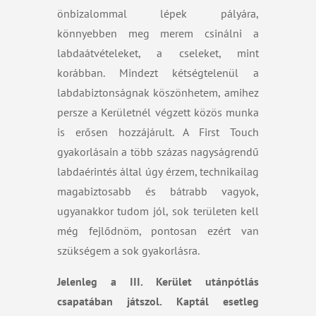
önbizalommal lépek pályára,
könnyebben meg merem csinálni a
labdaátvételeket, a cseleket, mint
korábban. Mindezt kétségtelenül a
labdabiztonságnak köszönhetem, amihez
persze a Kerületnél végzett közös munka
is erősen hozzájárult. A First Touch
gyakorlásain a több százas nagyságrendű
labdaérintés által úgy érzem, technikailag
magabiztosabb és bátrabb vagyok,
ugyanakkor tudom jól, sok területen kell
még fejlődnöm, pontosan ezért van
szükségem a sok gyakorlásra.
Jelenleg a III. Kerület utánpótlás
csapatában játszol. Kaptál esetleg