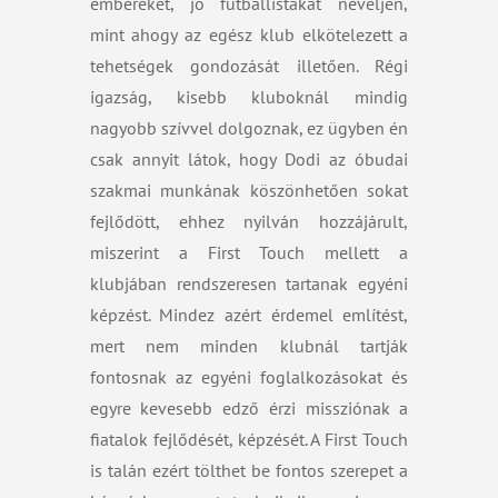
embereket, jó futballistákat neveljen,
mint ahogy az egész klub elkötelezett a
tehetségek gondozását illetően. Régi
igazság, kisebb kluboknál mindig
nagyobb szívvel dolgoznak, ez ügyben én
csak annyit látok, hogy Dodi az óbudai
szakmai munkának köszönhetően sokat
fejlődött, ehhez nyilván hozzájárult,
miszerint a First Touch mellett a
klubjában rendszeresen tartanak egyéni
képzést. Mindez azért érdemel említést,
mert nem minden klubnál tartják
fontosnak az egyéni foglalkozásokat és
egyre kevesebb edző érzi missziónak a
fiatalok fejlődését, képzését. A First Touch
is talán ezért tölthet be fontos szerepet a