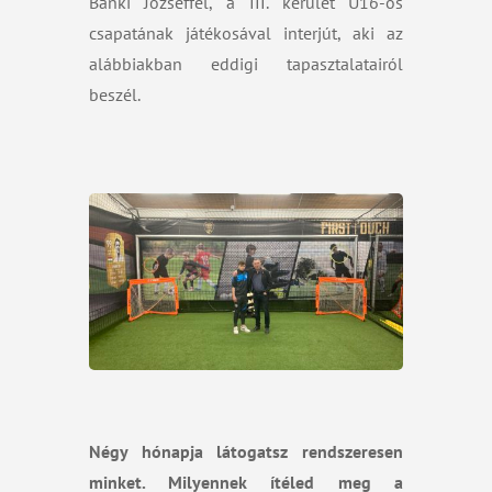
Bánki Józseffel, a III. kerület U16-os
csapatának játékosával interjút, aki az
alábbiakban eddigi tapasztalatairól
beszél.
Négy hónapja látogatsz rendszeresen
minket. Milyennek ítéled meg a