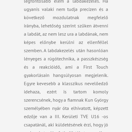
legfontosabb elem a labdakezelés. Ha
ugyanis valaki nem tudja precízen és a
következő mozdulatnak megfelelő
irányba, lehetőség szerint szűken átvenni
a labdát, az nem lesz ura a labdának, nem
képes előnybe kerülni az ellenféllel
szemben. A labdakezelés után hasonlóan
lényeges a rúgótechnika, a passzkészség
és a reakcióidő, ami a First Touch
gyakorlásain hangsúlyosan megjelenik.
Egyre kevesebb a klasszikus nevelőedző
idehaza, ezért is tartom komoly
szerencsének, hogy a fiamnak Kun György
személyében nyár óta elhivatott, képzett
edzője van a III. Kerületi TVE U16 -os
csapatánál, aki küldetésének érzi, hogy jó