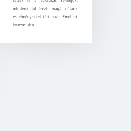
tették le a voksukat, reméljük,
mindenki jól érezte magát nálunk
és élményekkel tért haza. Emellett
köszönjük a...