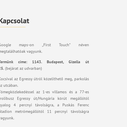
Kapcsolat
Google maps-on „First Touch” néven
megtalálhatóak vagyunk.
Termünk címe:
1143. Budapest, Gizella út
25.
(bejárat az udvarban)
Kocsival az Egressy útról közelíthető meg, parkolás
az utcában.
Tömegközlekedéssel az 1-es villamos és a 77-es
trolibusz Egressy út/Hungária körút megállótól
gyalog 4 percnyi távolságra, a Puskás Ferenc
Stadion metrómegállótól 11 percnyi távolságra
vagyunk.