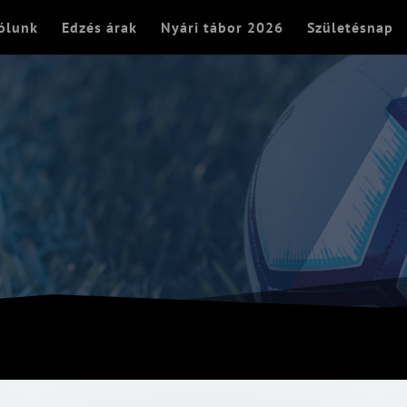
ólunk
Edzés árak
Nyári tábor 2026
Születésnap