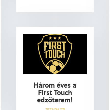
Három éves a
First Touch
edzőterem!
2023/Oct/29