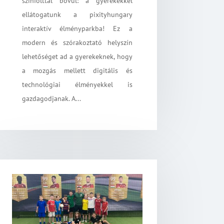
színfolttal bővül: a gyerekekkel
ellátogatunk a pixityhungary
interaktív élményparkba! Ez a
modern és szórakoztató helyszín
lehetőséget ad a gyerekeknek, hogy
a mozgás mellett digitális és
technológiai élményekkel is
gazdagodjanak. A...