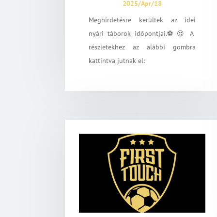
2025/Apr/18
Meghirdetésre kerültek az idei
nyári táborok időpontjai.⚽️😍 A
részletekhez az alábbi gombra
kattintva jutnak el: