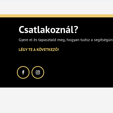
Csatlakoznál?
Gyere el és tapasztald meg, hogyan tudsz a segítségün
LÉGY TE A KÖVETKEZŐ!