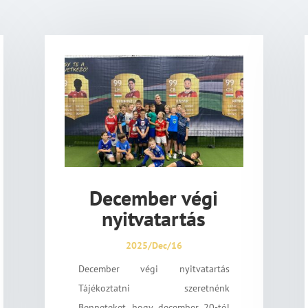
December végi
nyitvatartás
2025/Dec/16
December végi nyitvatartás
Tájékoztatni szeretnénk
Benneteket, hogy december 20-tól