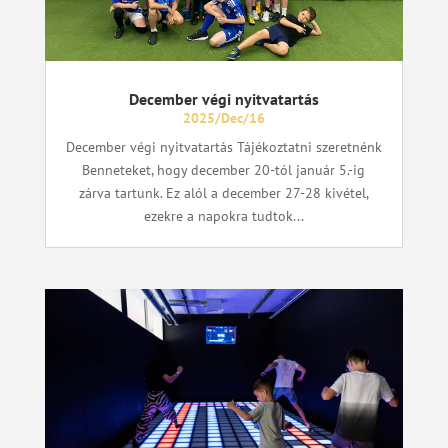
December végi nyitvatartás
2025/Dec/16
December végi nyitvatartás Tájékoztatni szeretnénk
Benneteket, hogy december 20-tól január 5.-ig
zárva tartunk. Ez alól a december 27-28 kivétel,
ezekre a napokra tudtok...