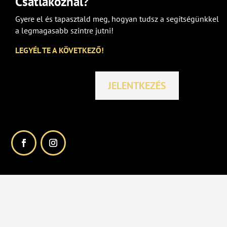
Csatlakoznál?
Gyere el és tapasztald meg, hogyan tudsz a segítségünkkel
a legmagasabb szintre jutni!
LEGYÉL TE A KÖVETKEZŐ!
JELENTKEZÉS