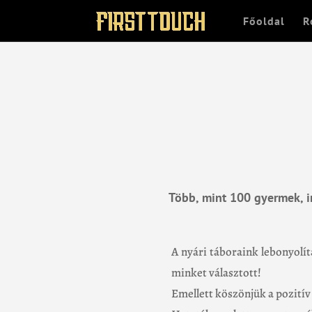
Főoldal
R
Több, mint 100 gyermek, i
A nyári táboraink lebonyol
minket választott!
Emellett köszönjük a pozitív