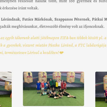
lményben részesült nálunk több, mint 100 gyermek és bizto
 érkezése iránt voltak.
 Lórándnak, Futács Márkónak, Szappanos Péternek, Pátkai 
gadták meghívásunkat, életreszóló élmény volt az ifjoncoknak.
: az egyik táborunk alatti játéknapon FIFA-ban többek között pl.
k a gyerekek, viszont miután Pászka Lóránd, a FTC labdarúgója 
ni, természetesen Lórival a kezdőben!❤️