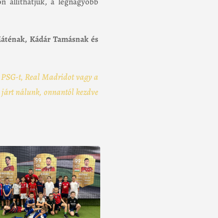
n állíthatjuk, a legnagyobb
Máténak, Kádár Tamásnak és
 a PSG-t, Real Madridot vagy a
járt nálunk, onnantól kezdve