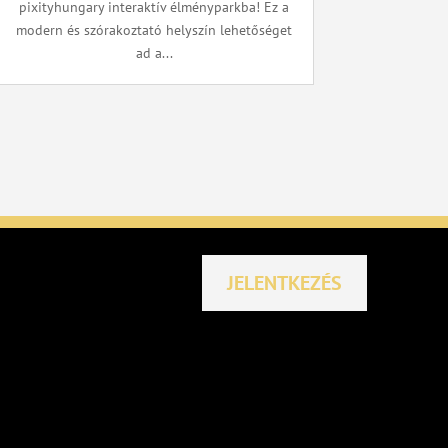
pixityhungary interaktív élményparkba! Ez a
modern és szórakoztató helyszín lehetőséget
ad a...
JELENTKEZÉS