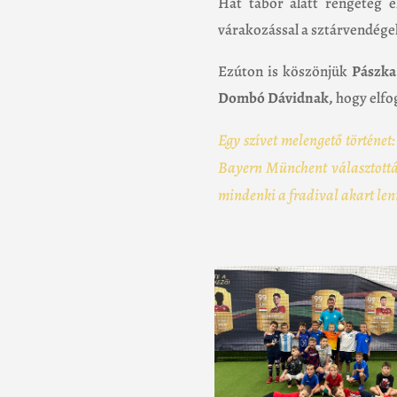
Hat tábor alatt rengeteg é
várakozással a sztárvendégek
Ezúton is köszönjük
Pászka
Dombó Dávidnak,
hogy elfo
Egy szívet melengető történet
Bayern Münchent választottá
mindenki a fradival akart len