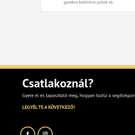
gombra kattintva juttok el:
Csatlakoznál?
Gyere el és tapasztald meg, hogyan tudsz a segítségün
LEGYÉL TE A KÖVETKEZŐ!