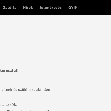
Galéria
Hírek
Jelentkezés
GYIK
keresztül!
eknek és szülőnek, aki idén
k a lurkók.