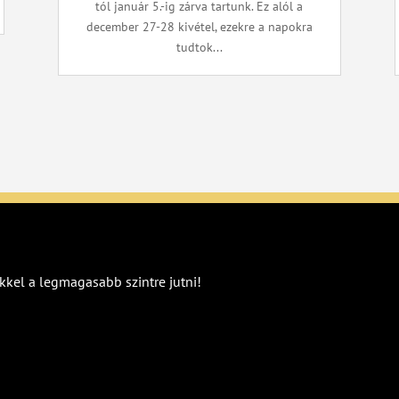
tól január 5.-ig zárva tartunk. Ez alól a
december 27-28 kivétel, ezekre a napokra
tudtok...
kkel a legmagasabb szintre jutni!