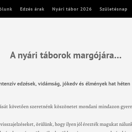
ólunk
Edzés árak
Nyári tábor 2026
Születésnap
A nyári táborok margójára…
ntenzív edzések, vidámság, jókedv és élmények hat héten 
ítását követően szeretnénk köszönetet mondani mindazon gyerm
 visszajelzéseket, örülünk, hogy ilyen jól érezték magukat nálun