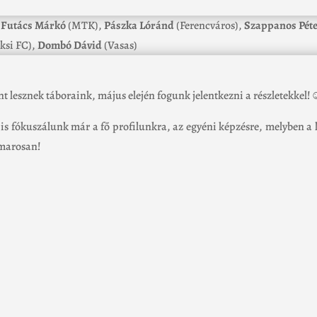
:
Futács Márkó
(MTK),
Pászka Lóránd
(Ferencváros),
Szappanos Pét
ksi FC),
Dombó Dávid
(Vasas)
t lesznek táboraink, május elején fogunk jelentkezni a részletekkel!
 is fókuszálunk már a fő profilunkra, az egyéni képzésre, melyben a
amarosan!