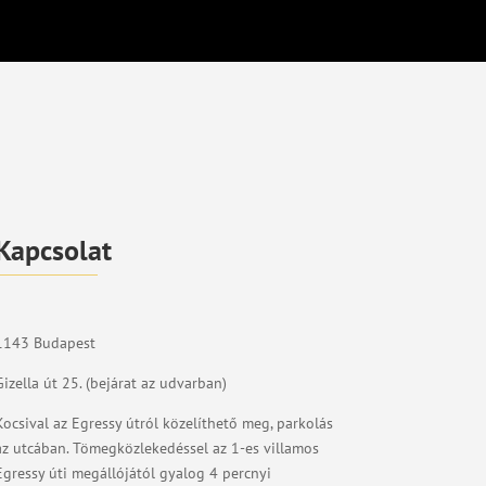
Kapcsolat
1143 Budapest
Gizella út 25. (bejárat az udvarban)
Kocsival az Egressy útról közelíthető meg, parkolás
az utcában. Tömegközlekedéssel az 1-es villamos
Egressy úti megállójától gyalog 4 percnyi