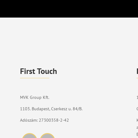
First Touch
MVK Group Kft.
1103. Budapest, Cserkesz u. 84/B.
Adószám: 27300358-2-42