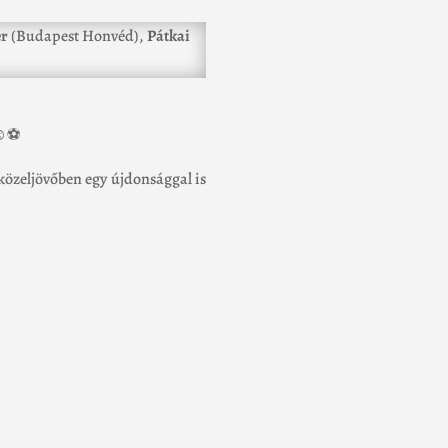
er
(Budapest Honvéd),
Pátkai
☺️⚽️
 közeljövőben egy újdonsággal is