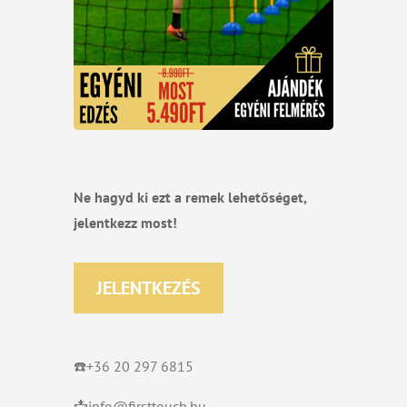
Ne hagyd ki ezt a remek lehetőséget,
jelentkezz most!
JELENTKEZÉS
☎️+36 20 297 6815
📩info@firsttouch.hu