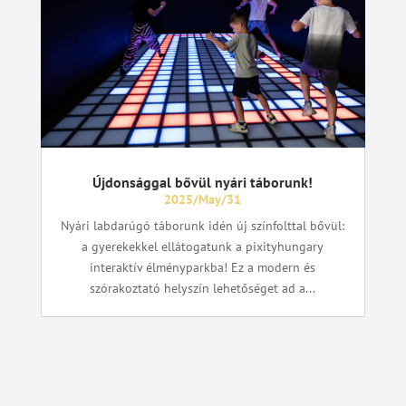
Újdonsággal bővül nyári táborunk!
2025/May/31
Nyári labdarúgó táborunk idén új színfolttal bővül:
a gyerekekkel ellátogatunk a pixityhungary
interaktív élményparkba! Ez a modern és
szórakoztató helyszín lehetőséget ad a...