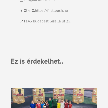
👩‍💻👨‍💻https://firsttouch.hu
📍
1143 Budapest Gizella út 25.
Ez is érdekelhet..