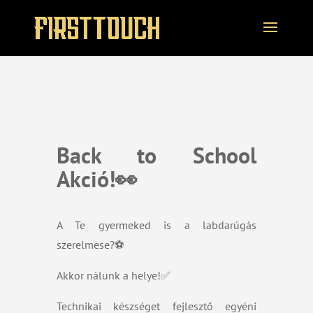
Back to School
Akció!👀
A Te gyermeked is a labdarúgás
szerelmese?⚽️
Akkor nálunk a helye!✅
Technikai készséget fejlesztő egyéni