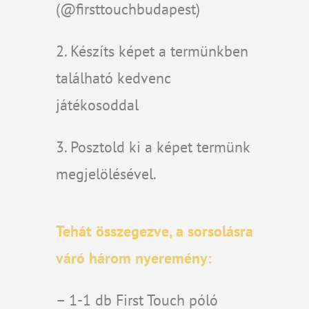
(@firsttouchbudapest)
2. Készíts képet a termünkben
található kedvenc
játékosoddal
3. Posztold ki a képet termünk
megjelölésével.
Tehát összegezve, a sorsolásra
váró három nyeremény:
– 1-1 db First Touch póló