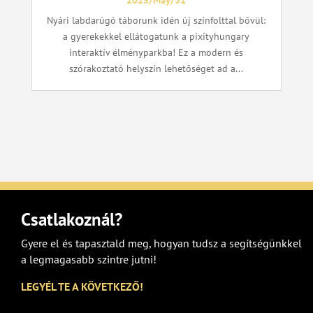
2025/May/31
Nyári labdarúgó táborunk idén új színfolttal bővül:
a gyerekekkel ellátogatunk a pixityhungary
interaktív élményparkba! Ez a modern és
szórakoztató helyszín lehetőséget ad a...
Csatlakoznál?
Gyere el és tapasztald meg, hogyan tudsz a segítségünkkel
a legmagasabb szintre jutni!
LEGYÉL TE A KÖVETKEZŐ!