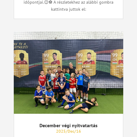
időpontjai.😉⚽ A részletekhez az alábbi gombra
kattintva juttok el:
December végi nyitvatartás
2025/Dec/16