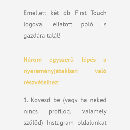
Emellett két db First Touch
logóval ellátott póló is
gazdára talál!
Három egyszer
ű
l
é
p
é
s a
nyerem
é
nyj
á
t
é
kban val
ó
részvételhez:
1. Kövesd be (vagy ha neked
nincs profilod, valamely
szülőd) Instagram oldalunkat