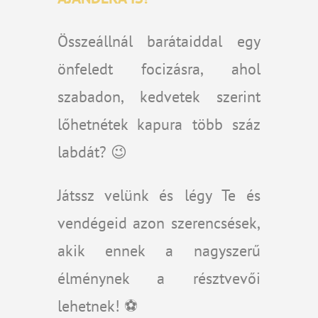
Összeállnál barátaiddal egy
önfeledt focizásra, ahol
szabadon, kedvetek szerint
lőhetnétek kapura több száz
labdát? 😉
Játssz velünk és légy Te és
vendégeid azon szerencsések,
akik ennek a nagyszerű
élménynek a résztvevői
lehetnek! ⚽️